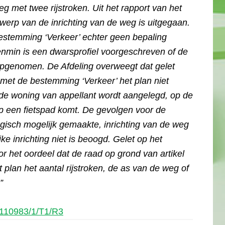
g met twee rijstroken. Uit het rapport van het
twerp van de inrichting van de weg is uitgegaan.
bestemming ‘Verkeer’ echter geen bepaling
enmin is een dwarsprofiel voorgeschreven of de
 opgenomen. De Afdeling overweegt dat gelet
met de bestemming ‘Verkeer’ het plan niet
n de woning van appellant wordt aangelegd, op de
rp een fietspad komt. De gevolgen voor de
gisch mogelijk gemaakte, inrichting van de weg
jke inrichting niet is beoogd. Gelet op het
r het oordeel dat de raad op grond van artikel
et plan het aantal rijstroken, de as van de weg of
”
1110983/1/T1/R3