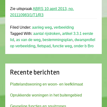
Zie uitspraak
ABRS 10 april 2013, no.
201110983/1/T1/R3
Filed Under:
aanleg weg
,
verbeelding
Tagged With:
aantal rijstroken
,
artikel 3.3.1 eerste
lid
,
as van de weg
,
bestemmingsplan
,
dwarsprofiel
op verbeelding
,
fietspad
,
functie weg
,
onder b Bro
Recente berichten
Plattelandswoning en woon- en leefklimaat
Oprukkende woningen in het buitengebied
Gevoelige functies en spuitzones