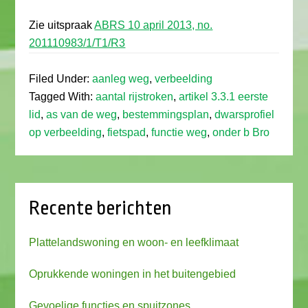
Zie uitspraak
ABRS 10 april 2013, no.
201110983/1/T1/R3
Filed Under:
aanleg weg
,
verbeelding
Tagged With:
aantal rijstroken
,
artikel 3.3.1 eerste
lid
,
as van de weg
,
bestemmingsplan
,
dwarsprofiel
op verbeelding
,
fietspad
,
functie weg
,
onder b Bro
Recente berichten
Plattelandswoning en woon- en leefklimaat
Oprukkende woningen in het buitengebied
Gevoelige functies en spuitzones