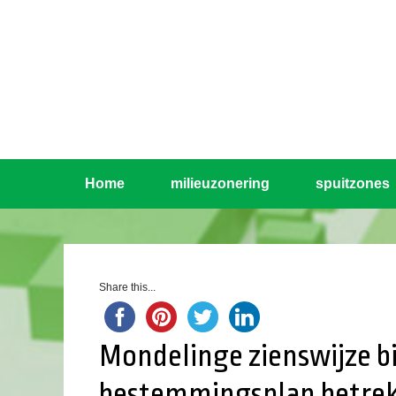
Home
milieuzonering
spuitzones
Share this...
Mondelinge zienswijze b
bestemmingsplan betre