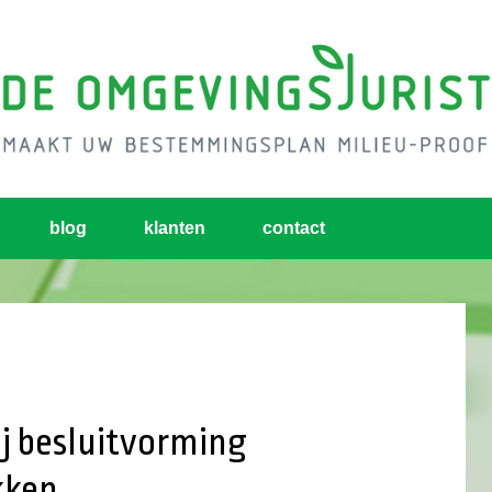
blog
klanten
contact
ij besluitvorming
kken