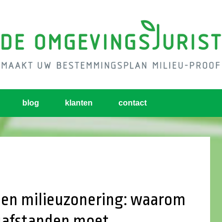
blog
klanten
contact
 en milieuzonering: waarom
euafstanden moet