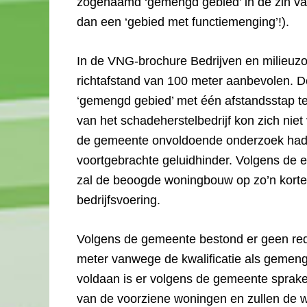
zogenaamd ‘gemengd gebied’ in de zin v
dan een ‘gebied met functiemenging’!).
In de VNG-brochure Bedrijven en milieuz
richtafstand van 100 meter aanbevolen. 
‘gemengd gebied’ met één afstandsstap te
van het schadeherstelbedrijf kon zich niet
de gemeente onvoldoende onderzoek had ui
voortgebrachte geluidhinder. Volgens de e
zal de beoogde woningbouw op zo’n korte
bedrijfsvoering.
Volgens de gemeente bestond er geen rede
meter vanwege de kwalificatie als gemeng
voldaan is er volgens de gemeente sprake
van de voorziene woningen en zullen de wo