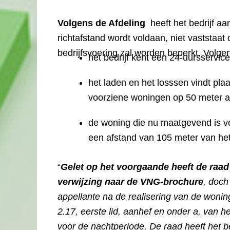
Volgens de Afdeling
heeft het bedrijf a
richtafstand wordt voldaan, niet vaststaat 
bedrijfsvoering zal worden beperkt. Volge
het bedrijf kent een 24-uursservice
het laden en het losssen vindt plaa
voorziene woningen op 50 meter a
de woning die nu maatgevend is voo
een afstand van 105 meter van het 
“
Gelet op het voorgaande heeft de raad
verwijzing naar de VNG-brochure
, doch
appellante na de realisering van de wonin
2.17, eerste lid, aanhef en onder a, van h
voor de nachtperiode. De raad heeft het be