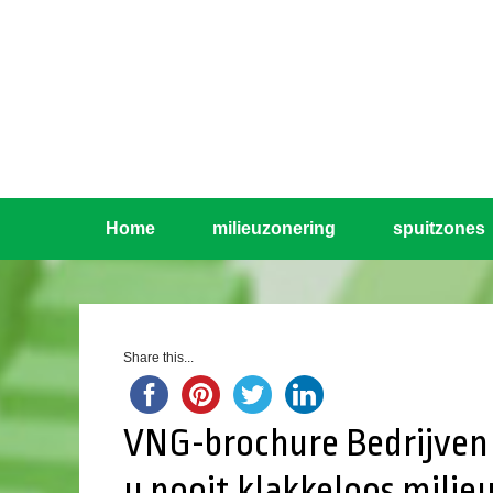
Home
milieuzonering
spuitzones
Share this...
VNG-brochure Bedrijven
u nooit klakkeloos mili