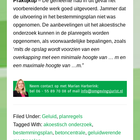
Praktijktip
– De gemeente had in dit geval het
voorbereidende werk goed uitgevoerd. Jammer dat
de uitvoering in het bestemmingsplan niet was
opgenomen. De aanbevelingen uit het akoestische
onderzoek kunnen in de planregels worden
opgenomen, als voorwaardelijke bepalingen, zoals
‘
mits de opslag wordt voorzien van een
overkapping met een minimale hoogte van … m en
een maximale hoogte van …m.”
Filed Under:
Geluid
,
planregels
Tagged With:
akoestisch onderzoek
,
bestemmingsplan
,
betoncentrale
,
geluidwerende