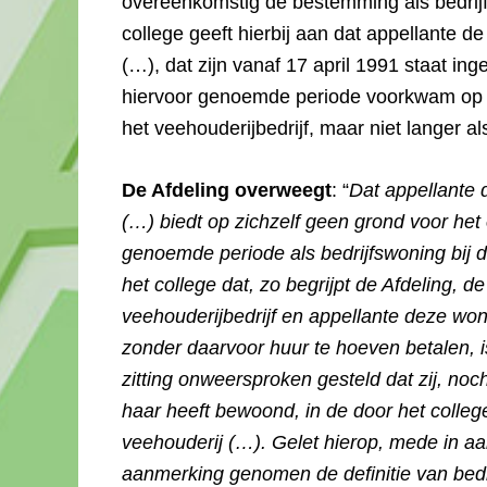
overeenkomstig de bestemming als bedrijfs
college geeft hierbij aan dat appellante d
(…), dat zijn vanaf 17 april 1991 staat in
hiervoor genoemde periode voorkwam op d
het veehouderijbedrijf, maar niet langer al
De Afdeling overweegt
: “
Dat appellante 
(…) biedt op zichzelf geen grond voor het
genoemde periode als bedrijfswoning bij de
het college dat, zo begrijpt de Afdeling,
veehouderijbedrijf en appellante deze w
zonder daarvoor huur te hoeven betalen, i
zitting onweersproken gesteld dat zij, no
haar heeft bewoond, in de door het colleg
veehouderij (…). Gelet hierop, mede in a
aanmerking genomen de definitie van bedrij