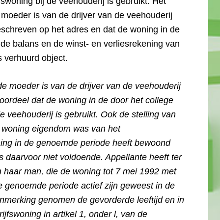
woning bij de veehouderij is gebruikt. Het
e moeder is van de drijver van de veehouderij
geschreven op het adres en dat de woning in de
e balans en de winst- en verliesrekening van
s verhuurd object.
de moeder is van de drijver van de veehouderij
 oordeel dat de woning in de door het college
 veehouderij is gebruikt. Ook de stelling van
 de woning eigendom was van het
oning in de genoemde periode heeft bewoond
s daarvoor niet voldoende. Appellante heeft ter
ch haar man, die de woning tot 7 mei 1992 met
e genoemde periode actief zijn geweest in de
anmerking genomen de gevorderde leeftijd en in
fswoning in artikel 1, onder l, van de