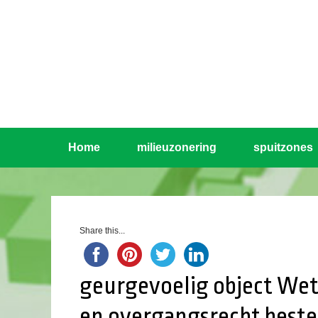
Home
milieuzonering
spuitzones
Share this...
geurgevoelig object Wet
en overgangsrecht bes