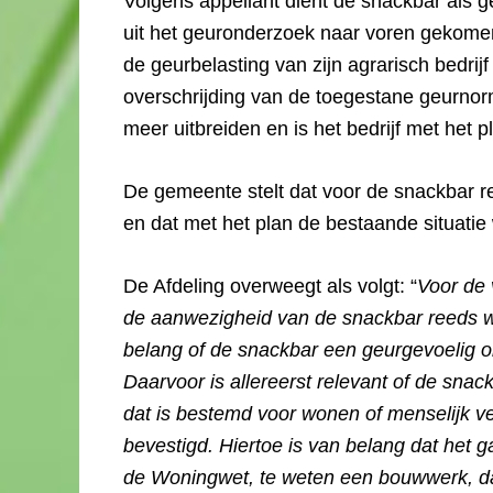
Volgens appellant dient de snackbar als 
uit het geuronderzoek naar voren gekome
de geurbelasting van zijn agrarisch bedri
overschrijding van de toegestane geurnorm 
meer uitbreiden en is het bedrijf met het p
De gemeente stelt dat voor de snackbar r
en dat met het plan de bestaande situatie
De Afdeling overweegt als volgt: “
Voor de 
de aanwezigheid van de snackbar reeds we
belang of de snackbar een geurgevoelig obj
Daarvoor is allereerst relevant of de sn
dat is bestemd voor wonen of menselijk ve
bevestigd. Hiertoe is van belang dat het 
de Woningwet, te weten een bouwwerk, da