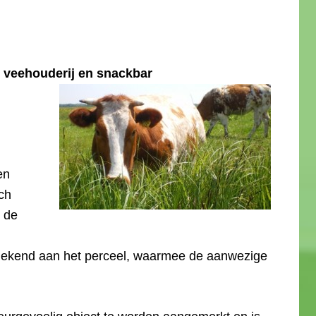
 veehouderij en snackbar
en
ch
t de
oegekend aan het perceel, waarmee de aanwezige