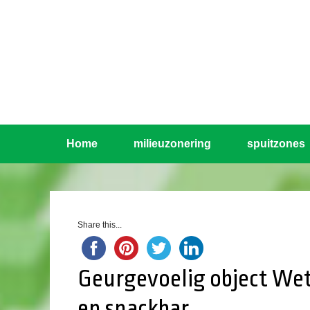
Home
milieuzonering
spuitzones
Share this...
Geurgevoelig object Wet
en snackbar