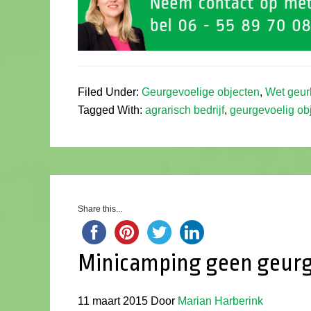
Filed Under:
Geurgevoelige objecten
,
Wet geur
Tagged With:
agrarisch bedrijf
,
geurgevoelig ob
Share this...
Minicamping geen geurg
11 maart 2015
Door
Marian Harberink