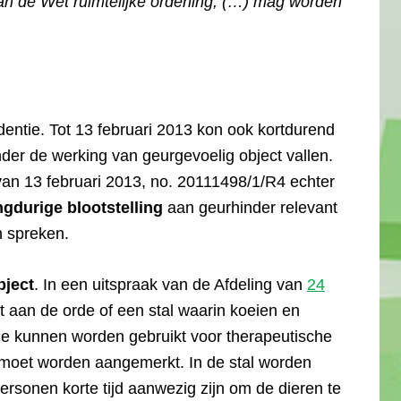
van de Wet ruimtelijke ordening, (…) mag worden
udentie. Tot 13 februari 2013 kon ook kortdurend
der de werking van geurgevoelig object vallen.
 van 13 februari 2013, no. 20111498/1/R4 echter
ngdurige blootstelling
aan geurhinder relevant
n spreken.
bject
. In een uitspraak van de Afdeling van
24
 aan de orde of een stal waarin koeien en
ie kunnen worden gebruikt voor therapeutische
g moet worden aangemerkt. In de stal worden
ersonen korte tijd aanwezig zijn om de dieren te