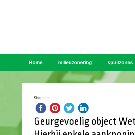
Home
milieuzonering
spuitzones
Share this...
Geurgevoelig object Wet
Hierbij enkele aanknopi