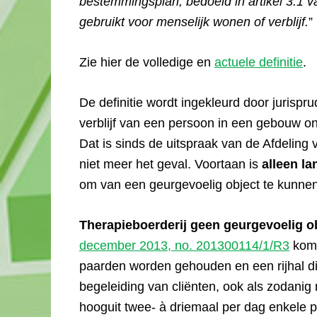
bestemmingsplan, bedoeld in artikel 3.1 
gebruikt voor menselijk wonen of verblijf.
”
Zie hier de volledige en
actuele definitie
.
De definitie wordt ingekleurd door jurispr
verblijf van een persoon in een gebouw on
Dat is sinds de uitspraak van de Afdeling
niet meer het geval. Voortaan is
alleen la
om van een geurgevoelig object te kunne
Therapieboerderij geen geurgevoelig o
december 2013, no. 201300114/1/R3
komt
paarden worden gehouden en een rijhal d
begeleiding van cliënten, ook als zodani
hooguit twee- à driemaal per dag enkele p