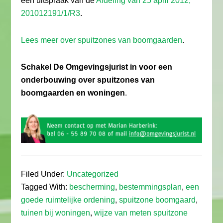
een uitspraak van de
Afdeling van 25 april 2012,
201012191/1/R3
.
Lees meer over spuitzones van boomgaarden
.
Schakel De Omgevingsjurist in voor een
onderbouwing over spuitzones van
boomgaarden en woningen
.
Filed Under:
Uncategorized
Tagged With:
bescherming
,
bestemmingsplan
,
een
goede ruimtelijke ordening
,
spuitzone boomgaard
,
tuinen bij woningen
,
wijze van meten spuitzone