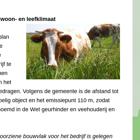
 woon- en leefklimaat
plan
e
e
jf te
hen
n het
edragen. Volgens de gemeente is de afstand tot
lig object en het emissiepunt 110 m, zodat
noemd in de Wet geurhinder en veehouderij en
voorziene bouwvlak voor het bedrijf is gelegen