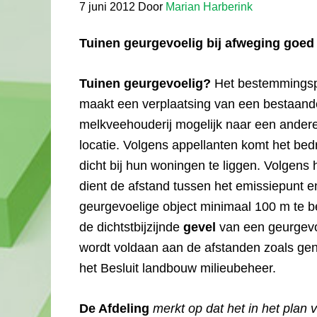
7 juni 2012
Door
Marian Harberink
Tuinen geurgevoelig bij afweging goed
Tuinen geurgevoelig?
Het bestemmings
maakt een verplaatsing van een bestaand
melkveehouderij mogelijk naar een ander
locatie. Volgens appellanten komt het bedri
dicht bij hun woningen te liggen. Volgens 
dient de afstand tussen het emissiepunt e
geurgevoelige object minimaal 100 m te b
de dichtstbijzijnde
gevel
van een geurgevoe
wordt voldaan aan de afstanden zoals ge
het Besluit landbouw milieubeheer.
De Afdeling
merkt op dat het in het plan 