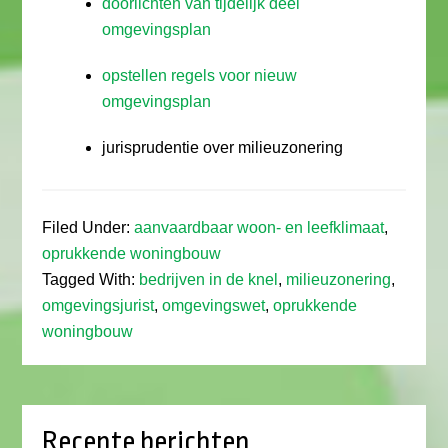
doorlichten van tijdelijk deel
omgevingsplan
opstellen regels voor nieuw
omgevingsplan
jurisprudentie over milieuzonering
Filed Under:
aanvaardbaar woon- en leefklimaat
,
oprukkende woningbouw
Tagged With:
bedrijven in de knel
,
milieuzonering
,
omgevingsjurist
,
omgevingswet
,
oprukkende
woningbouw
Recente berichten