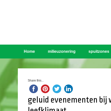
Home
milieuzonering
spuitzones
Share this...
geluid evenementen bij 
leefklimaat