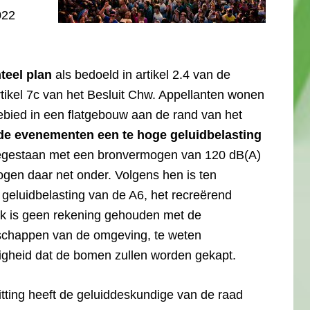
022
teel plan
als bedoeld in artikel 2.4 van de
tikel 7c van het Besluit Chw. Appellanten wonen
ebied in een flatgebouw aan de rand van het
 de evenementen een te hoge geluidbelasting
oegestaan met een bronvermogen van 120 dB(A)
en daar net onder. Volgens hen is ten
eluidbelasting van de A6, het recreërend
ok is geen rekening gehouden met de
nschappen van de omgeving, te weten
igheid dat de bomen zullen worden gekapt.
itting heeft de geluiddeskundige van de raad