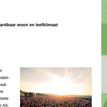
ardbaar woon en leefklimaat
t
ater-
taat
ee
 twee
e A6.