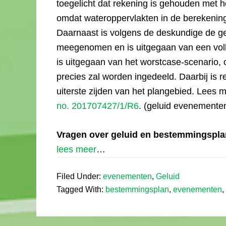
toegelicht dat rekening is gehouden met 
omdat wateroppervlakten in de berekening
Daarnaast is volgens de deskundige de g
meegenomen en is uitgegaan van een volle
is uitgegaan van het worstcase-scenario, o
precies zal worden ingedeeld. Daarbij i
uiterste zijden van het plangebied. Lees m
no. 201707427/1/R6
. (geluid evenementen
Vragen over geluid en bestemmingspl
lees meer
…
Filed Under:
evenementen
,
Geluid
Tagged With:
bestemmingsplan
,
evenementen
,