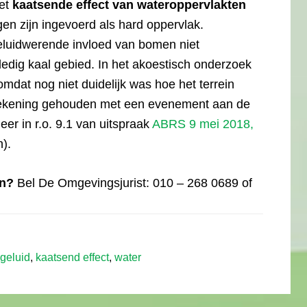
het
kaatsende effect van wateroppervlakten
en zijn ingevoerd als hard oppervlak.
eluidwerende invloed van bomen niet
dig kaal gebied. In het akoestisch onderzoek
mdat nog niet duidelijk was hoe het terrein
s rekening gehouden met een evenement aan de
eer in r.o. 9.1 van uitspraak
ABRS 9 mei 2018,
).
an?
Bel De Omgevingsjurist: 010 – 268 0689 of
geluid
,
kaatsend effect
,
water