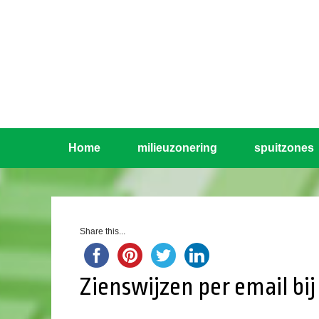
Home
milieuzonering
spuitzones
Share this...
Zienswijzen per email b