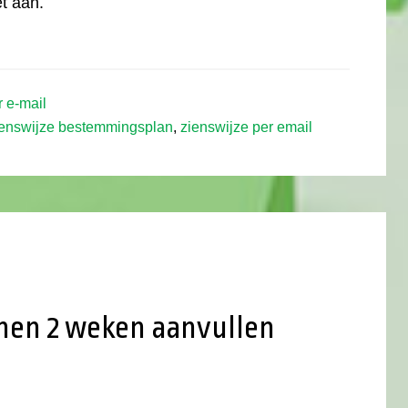
t aan.
r e-mail
ienswijze bestemmingsplan
,
zienswijze per email
nnen 2 weken aanvullen