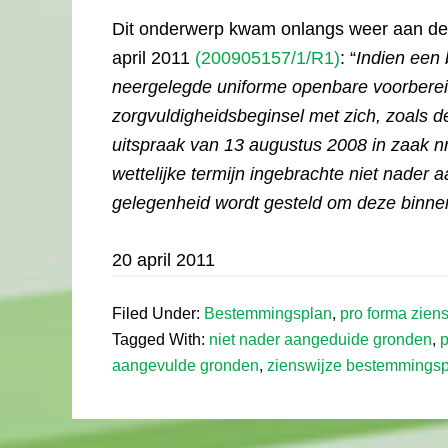
Dit onderwerp kwam onlangs weer aan de 
april 2011
(200905157/1/R1)
: “
Indien een
neergelegde uniforme openbare voorbereidi
zorgvuldigheidsbeginsel met zich, zoals d
uitspraak van 13 augustus 2008 in zaak n
wettelijke termijn ingebrachte niet nader
gelegenheid wordt gesteld om deze binne
20 april 2011
Filed Under:
Bestemmingsplan
,
pro forma zien
Tagged With:
niet nader aangeduide gronden
,
p
aangevulde gronden
,
zienswijze bestemmings