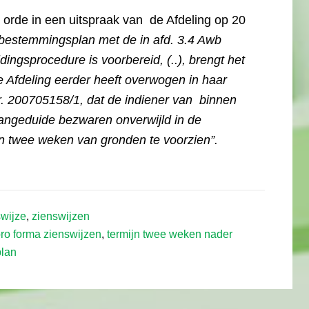
orde in een uitspraak van de Afdeling op 20
 bestemmingsplan met de in afd. 3.4 Awb
ngsprocedure is voorbereid, (..), brengt het
e Afdeling eerder heeft overwogen in haar
r. 200705158/1, dat de indiener van binnen
 aangeduide bezwaren onverwijld in de
n twee weken van gronden te voorzien”.
swijze
,
zienswijzen
ro forma zienswijzen
,
termijn twee weken nader
plan