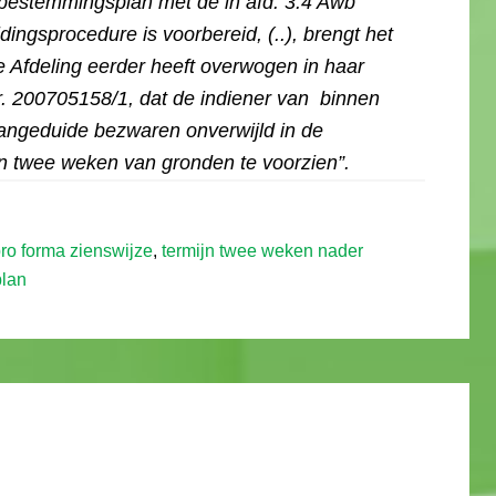
 bestemmingsplan met de in afd. 3.4 Awb
ngsprocedure is voorbereid, (..), brengt het
e Afdeling eerder heeft overwogen in haar
r. 200705158/1, dat de indiener van binnen
 aangeduide bezwaren onverwijld in de
n twee weken van gronden te voorzien”.
ro forma zienswijze
,
termijn twee weken nader
plan