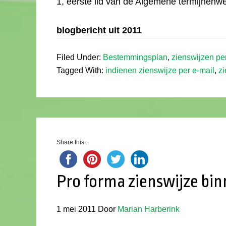
1, eerste lid van de Algemene termijnenwe
blogbericht uit 2011
Filed Under:
Bestemmingsplan
,
zienswijzen pe
Tagged With:
indienen zienswijze per e-mail
,
z
Share this...
Pro forma zienswijze bi
1 mei 2011
Door
Marian Harberink