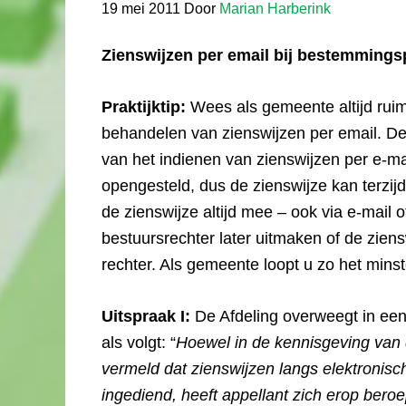
19 mei 2011
Door
Marian Harberink
Zienswijzen per email bij bestemmings
Praktijktip:
Wees als gemeente altijd ruim
behandelen van zienswijzen per email. Den
van het indienen van zienswijzen per e-ma
opengesteld, dus de zienswijze kan terzi
de zienswijze altijd mee – ook via e-mail o
bestuursrechter later uitmaken of de ziensw
rechter. Als gemeente loopt u zo het minste
Uitspraak I:
De Afdeling overweegt in een
als volgt: “
Hoewel in de kennisgeving van d
vermeld dat zienswijzen langs elektronis
ingediend, heeft appellant zich erop beroe