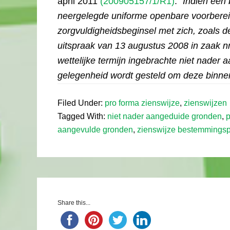
april 2011
(200905157/1/R1)
: “
Indien een
neergelegde uniforme openbare voorbereidi
zorgvuldigheidsbeginsel met zich, zoals d
uitspraak van 13 augustus 2008 in zaak n
wettelijke termijn ingebrachte niet nader
gelegenheid wordt gesteld om deze binne
Filed Under:
pro forma zienswijze
,
zienswijzen
Tagged With:
niet nader aangeduide gronden
,
p
aangevulde gronden
,
zienswijze bestemmings
Share this...