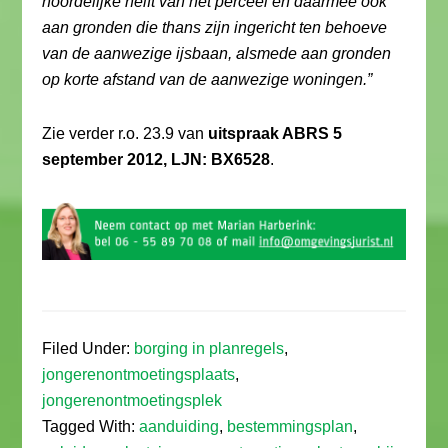
noordelijke helft van het perceel en daarmee ook
aan gronden die thans zijn ingericht ten behoeve
van de aanwezige ijsbaan, alsmede aan gronden
op korte afstand van de aanwezige woningen.”
Zie verder r.o. 23.9 van
uitspraak ABRS 5
september 2012, LJN: BX6528
.
Filed Under:
borging in planregels
,
jongerenontmoetingsplaats
,
jongerenontmoetingsplek
Tagged With:
aanduiding
,
bestemmingsplan
,