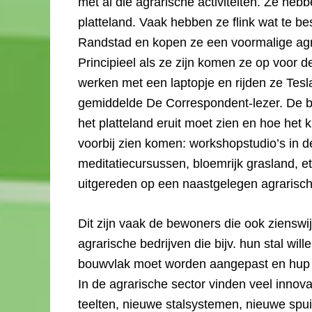
met al die agrarische activiteiten. Ze he
platteland. Vaak hebben ze flink wat te b
Randstad en kopen ze een voormalige agra
Principieel als ze zijn komen ze op voor d
werken met een laptopje en rijden ze Tes
gemiddelde De Correspondent-lezer. De be
het platteland eruit moet zien en hoe het 
voorbij zien komen: workshopstudio’s in d
meditatiecursussen, bloemrijk grasland, e
uitgereden op een naastgelegen agrarisch
Dit zijn vaak de bewoners die ook zienswi
agrarische bedrijven die bijv. hun stal wi
bouwvlak moet worden aangepast en hup b
In de agrarische sector vinden veel innova
teelten, nieuwe stalsystemen, nieuwe spui