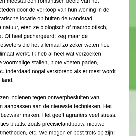
bben meestal een romantisch beeld van het
esteden door de verkoop van hun woning in de
rische locatie op buiten de Randstad.
e natuur, eten ze biologisch of macrobiotisch,
la. Of heel gechargeerd: zeg maar de
tweters die het allemaal zo zeker weten hoe
klimaat werkt. Ik heb al heel wat verzoeken
e voormalige stallen, blote voeten paden,
tc. Inderdaad nogal verstorend als er mest wordt
 land.
jzen indienen tegen ontwerpbesluiten van
llen aanpassen aan de nieuwste technieken. Het
ezwaar maken. Het geeft agrariërs veel stress.
ties plaats, zoals precisielandbouw, nieuwe
tmethoden, etc. We mogen er best trots op zijn!