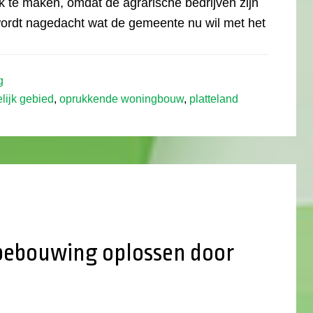
k te maken, omdat de agrarische bedrijven zijn
wordt nagedacht wat de gemeente nu wil met het
g
lijk gebied
,
oprukkende woningbouw
,
platteland
bebouwing oplossen door