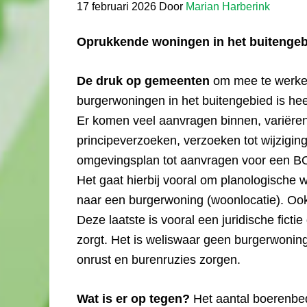
17 februari 2026
Door
Marian Harberink
Oprukkende woningen in het buitengeb
De druk op gemeenten
om mee te werke
burgerwoningen in het buitengebied is hee
Er komen veel aanvragen binnen, variëre
principeverzoeken, verzoeken tot wijzigin
omgevingsplan tot aanvragen voor een B
Het gaat hierbij vooral om planologische 
naar een burgerwoning (woonlocatie). Ook
Deze laatste is vooral een juridische ficti
zorgt. Het is weliswaar geen burgerwoning
onrust en burenruzies zorgen.
Wat is er op tegen?
Het aantal boerenbed