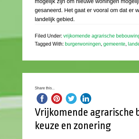
mogelijk zijn om nieuwe woningen mogelij
gesaneerd. Het gaat er vooral om dat er 
landelijk gebied.
Filed Under:
vrijkomende agrarische bebouwin
Tagged With:
burgerwoningen
,
gemeente
,
lande
Share this...
Vrijkomende agrarische 
keuze en zonering