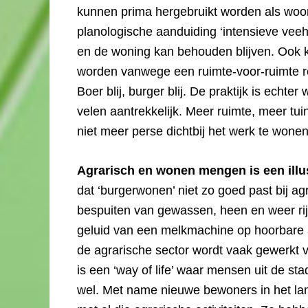
kunnen prima hergebruikt worden als woon
planologische aanduiding ‘intensieve veeh
en de woning kan behouden blijven. Ook
worden vanwege een ruimte-voor-ruimte reg
Boer blij, burger blij. De praktijk is echte
velen aantrekkelijk. Meer ruimte, meer t
niet meer perse dichtbij het werk te wone
Agrarisch en wonen mengen is een illu
dat ‘burgerwonen’ niet zo goed past bij agra
bespuiten van gewassen, heen en weer rij
geluid van een melkmachine op hoorbare a
de agrarische sector wordt vaak gewerkt v
is een ‘way of life’ waar mensen uit de st
wel. Met name nieuwe bewoners in het lan