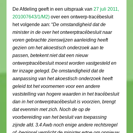
De Afdeling geeft in een uitspraak van
27 juli 2011,
201007643/1/M2)
over een ontwerp-tracébesluit
het volgende aan: “
De omstandigheid dat de
minister in de over het ontwerptracébesluit naar
voren gebrachte zienswijzen aanleiding heeft
gezien om het akoestisch onderzoek aan te
passen, betekent niet dat een nieuw
ontwerptracébesluit moest worden vastgesteld en
ter inzage gelegd. De omstandigheid dat de
aanpassing van het akoestisch onderzoek heeft
geleid tot het voornemen voor een andere
vaststelling van hogere waarden in het tracébesluit
dan in het ontwerptracébesluit is voorzien, brengt
dat evenmin met zich. Noch de op de
voorbereiding van het besluit van toepassing
zijnde afd. 3.4 Awb noch enige andere rechtsregel
of -beginsel verplicht de minister ertoe om opnieuw