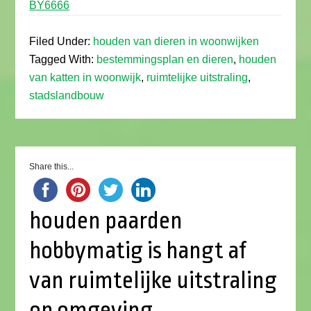
BY6666
Filed Under:
houden van dieren in woonwijken
Tagged With:
bestemmingsplan en dieren
,
houden
van katten in woonwijk
,
ruimtelijke uitstraling
,
stadslandbouw
Share this...
houden paarden
hobbymatig is hangt af
van ruimtelijke uitstraling
op omgeving