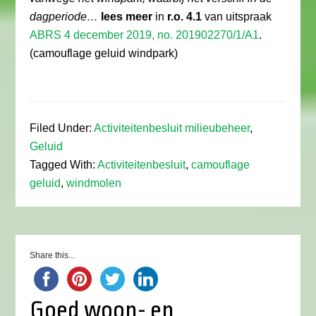
dagperiode…
lees meer
in
r.o. 4.1
van uitspraak
ABRS 4 december 2019, no. 201902270/1/A1
.
(camouflage geluid windpark)
Filed Under:
Activiteitenbesluit milieubeheer
,
Geluid
Tagged With:
Activiteitenbesluit
,
camouflage
geluid
,
windmolen
Share this...
Goed woon- en