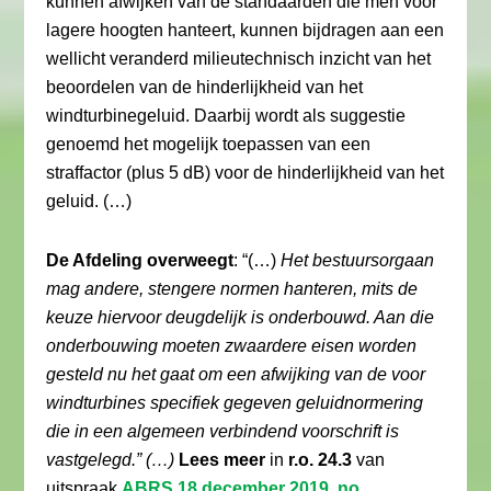
kunnen afwijken van de standaarden die men voor
lagere hoogten hanteert, kunnen bijdragen aan een
wellicht veranderd milieutechnisch inzicht van het
beoordelen van de hinderlijkheid van het
windturbinegeluid. Daarbij wordt als suggestie
genoemd het mogelijk toepassen van een
straffactor (plus 5 dB) voor de hinderlijkheid van het
geluid. (…)
De Afdeling overweegt
: “(…)
Het bestuursorgaan
mag andere, stengere normen hanteren, mits de
keuze hiervoor deugdelijk is onderbouwd. Aan die
onderbouwing moeten zwaardere eisen worden
gesteld nu het gaat om een afwijking van de voor
windturbines specifiek gegeven geluidnormering
die in een algemeen verbindend voorschrift is
vastgelegd.” (…)
Lees meer
in
r.o. 24.3
van
uitspraak
ABRS 18 december 2019, no.