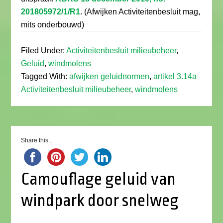
201805972/1/R1
. (Afwijken Activiteitenbesluit mag,
mits onderbouwd)
Filed Under:
Activiteitenbesluit milieubeheer
,
Geluid
,
windmolens
Tagged With:
afwijken geluidnormen
,
artikel 3.14a
Activiteitenbesluit milieubeheer
,
windmolens
Share this...
Camouflage geluid van
windpark door snelweg